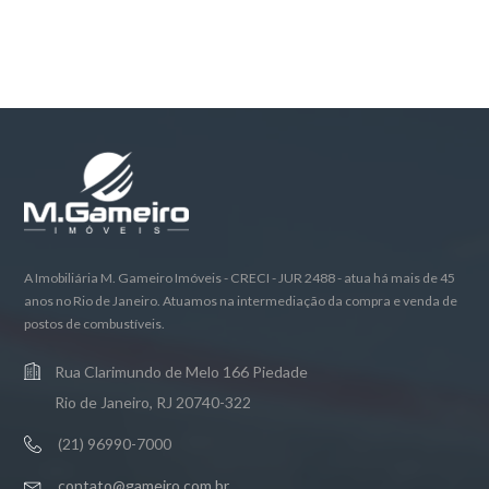
A Imobiliária M. Gameiro Imóveis - CRECI - JUR 2488 - atua há mais de 45
anos no Rio de Janeiro. Atuamos na intermediação da compra e venda de
postos de combustíveis.
Rua Clarimundo de Melo 166 Piedade
Rio de Janeiro, RJ 20740-322
(21) 96990-7000
contato@gameiro.com.br